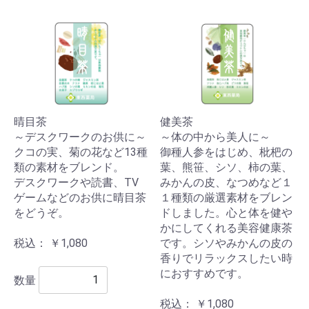
晴目茶
健美茶
～デスクワークのお供に～
～体の中から美人に～
クコの実、菊の花など13種
御種人参をはじめ、枇杷の
類の素材をブレンド。
葉、熊笹、シソ、柿の葉、
デスクワークや読書、TV
みかんの皮、なつめなど１
ゲームなどのお供に晴目茶
１種類の厳選素材をブレン
をどうぞ。
ドしました。心と体を健や
かにしてくれる美容健康茶
税込： ￥1,080
です。シソやみかんの皮の
香りでリラックスしたい時
におすすめです。
数量
税込： ￥1,080