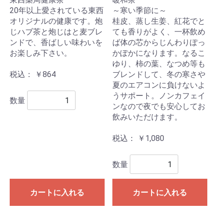
20年以上愛されている東西
～寒い季節に～
オリジナルの健康です。炮
桂皮、蒸し生姜、紅花でと
じハブ茶と炮じはと麦ブレ
ても香りがよく、一杯飲め
ンドで、香ばしい味わいを
ば体の芯からじんわりぽっ
お楽しみ下さい。
かぽかになります。なるこ
ゆり、柿の葉、なつめ等も
税込： ￥864
ブレンドして、冬の寒さや
夏のエアコンに負けないよ
うサポート。ノンカフェイ
数量
ンなので夜でも安心してお
飲みいただけます。
税込： ￥1,080
数量
カートに入れる
カートに入れる